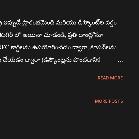
 ఇప్పుడే ప్రారంభమైంది మరియు డిస్కౌంట్‌ల వర్షం
 కేటగిరీ లో అయినా చూడండి, ప్రతి దాంట్లోనూ
HDFC కార్డ్‌లను ఉపయోగించడం ద్వారా, కూపన్‌లను
మ్ చేయడం ద్వారా (డిస్కౌంట్లను పొందడానికి
) మొదలైన వాటి ద్వారా మీరు అదనపు డిస్కౌంట్
READ MORE
టెమ్స్, బేబీ డైపర్స్, డ్రై ఫ్రూట్స్ & నట్స్,
్తులను కవర్ చేసే డైలీ ఎసెన్షియల్స్‌పై 65% వరకు
MORE POSTS
ట్ చేయకుండా, గొప్ప డీల్‌లను పొందడానికి అమెజాన్‌లో
ాబితాలో టిక్ బాక్స్‌ను చెక్ చేయండి!!! ఈ కింది
ారా డైరెక్ట్ గా అమెజాన్ డిస్కౌంట్ పేజీ లోకి