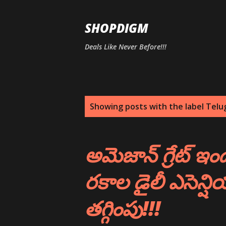
SHOPDIGM
Deals Like Never Before!!!
P
Showing posts with the label
Telu
o
s
అమెజాన్ గ్రేట్ ఇండ
t
రకాల డైలీ ఎసెన్ష
s
తగ్గింపు!!!