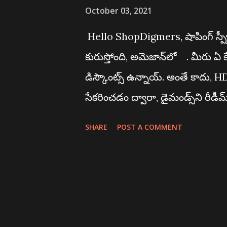
October 03, 2021
Hello ShopDigmers, షాపింగ్ స్ప్రీ
కురుస్తోంది, అమెజాన్‌లో - . మీరు ఏ
డిస్కౌంట్స్ ఉన్నాయ్. అంతే కాదు, 
సేకరించడం ద్వారా, డైమండ్స్‌ని రీడీ
అమెజాన్ ప్రవేశపెట్టిన కొత్త మార్గం
SHARE
POST A COMMENT
పొందుతారు. అమెజాన్ ఇప్పుడు ప్యాంట్రీ ఐ
గృహోపకరణాలు, .... వంటి అనేక ఉత్పత
తగ్గింపును అందిస్తోంది. కాబట్టి, లే
షాపింగ్ చేయండి మరియు మీ షాపింగ్ జ
ఫోటోని లేదా లింక్ ని క్లిక్ చేయడం ద్వ