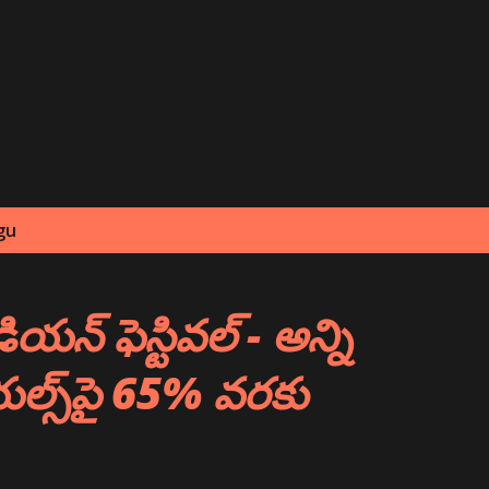
Skip to main content
gu
ియన్ ఫెస్టివల్ - అన్ని
ియల్స్‌పై 65% వరకు